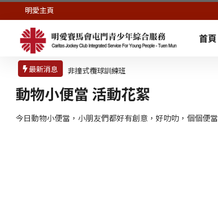
明愛主頁
首頁
最新消息
非撞式欖球訓練班
園藝魔法舒壓瓶工
作坊
動物小便當 活動花絮
今日動物小便當，小朋友們都好有創意，好叻叻，個個便當