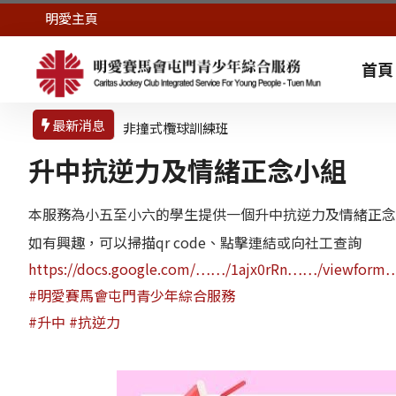
明愛主頁
首頁
最新消息
非撞式欖球訓練班
升中抗逆力及情緒正念小組
本服務為小五至小六的學生提供一個升中抗逆力及情緒正念
如有興趣，可以掃描qr code、點擊連結或向社工查詢
https://docs.google.com/……/1ajx0rRn……/viewfor
#明愛賽馬會屯門青少年綜合服務
#升中
#抗逆力