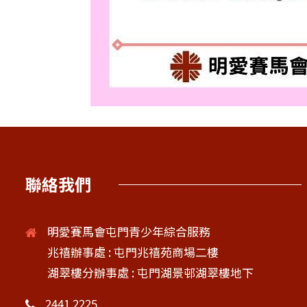
聯絡我們
明愛賽馬會屯門青少年綜合服務
兆禧辦事處 : 屯門兆禧苑商場二樓
湖翠樓分辦事處 : 屯門湖景邨湖翠樓地下
2441 2225