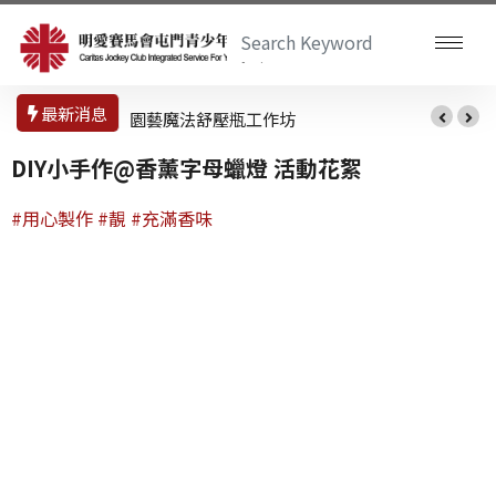
最新消息
園藝魔法舒壓瓶工作坊
DIY小手作@香薰字母蠟燈 活動花絮
#用心製作
#靚
#充滿香味