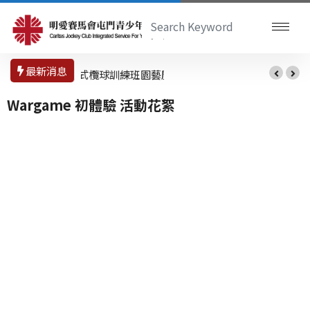
最新消息
非撞式欖球訓練班
園藝魔法舒壓瓶工
作坊
Wargame 初體驗 活動花絮